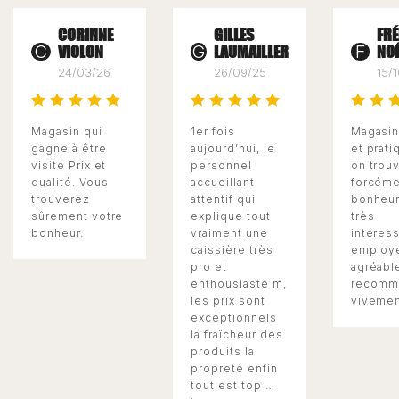
CORINNE
GILLES
FR
VIOLON
LAUMAILLER
NO
C
G
F
24/03/26
26/09/25
15/
Magasin qui
1er fois
Magasin
gagne à être
aujourd’hui, le
et prati
visité Prix et
personnel
on trou
qualité. Vous
accueillant
forcéme
trouverez
attentif qui
bonheur.
sûrement votre
explique tout
très
bonheur.
vraiment une
intéress
caissière très
employ
pro et
agréabl
enthousiaste m,
recomm
les prix sont
viveme
exceptionnels
la fraîcheur des
produits la
propreté enfin
tout est top …