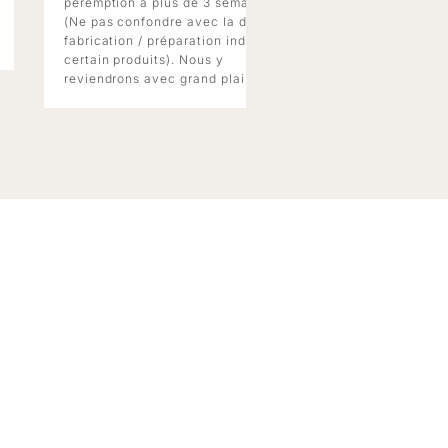
péremption à plus de 3 semaines.
bien agencé.
(Ne pas confondre avec la date de
fabrication / préparation indiqué sur
certain produits). Nous y
reviendrons avec grand plaisir.