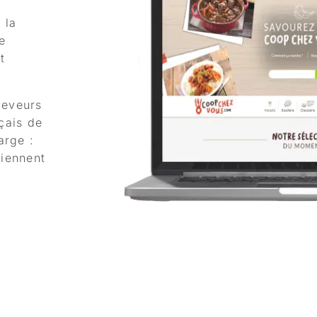
 la
e
t
leveurs
çais de
arge :
viennent