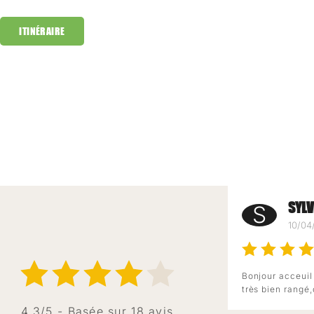
ITINÉRAIRE
SYLV
S
10/04
Bonjour acceuil
très bien rangé,
4.3/5 - Basée sur 18 avis