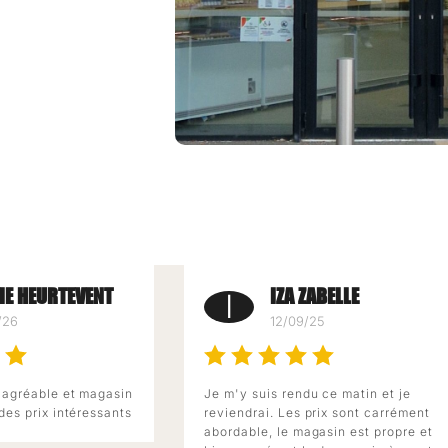
IE HEURTEVENT
IZA ZABELLE
I
/26
12/09/25
 agréable et magasin
Je m'y suis rendu ce matin et je
des prix intéressants
reviendrai. Les prix sont carrément
abordable, le magasin est propre et