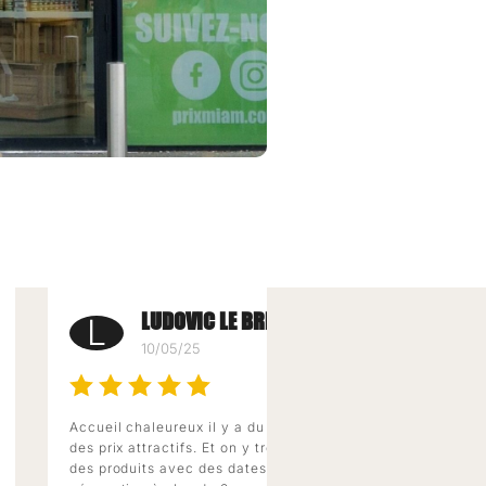
LUDOVIC LE BRETON
C
L
C
10/05/25
0
Accueil chaleureux il y a du choix et
Des prix trè
des prix attractifs. Et on y trouve
personnel tr
des produits avec des dates de
l'écoute. L