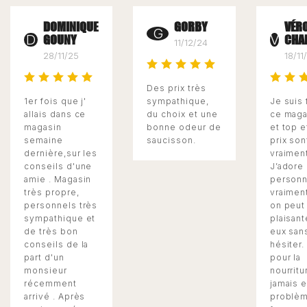
DOMINIQUE
GORBY
VÉR
G
GOUNY
CHA
D
V
11/12/24
28/11/25
18/11
Des prix très
1er fois que j'
sympathique,
Je suis 
allais dans ce
du choix et une
ce maga
magasin
bonne odeur de
et top e
semaine
saucisson.
prix son
dernière,sur les
vraimen
conseils d'une
J’adore 
amie . Magasin
personn
très propre,
vraimen
personnels très
on peut
sympathique et
plaisant
de très bon
eux san
conseils de la
hésiter.
part d'un
pour la
monsieur
nourritur
récemment
jamais 
arrivé . Après
problèm