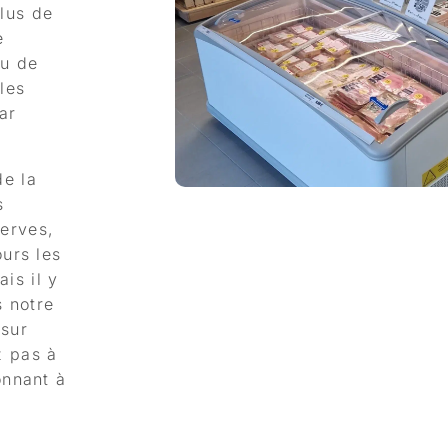
lus de
e
eu de
les
ar
de la
s
erves,
urs les
is il y
s notre
 sur
z pas à
onnant à