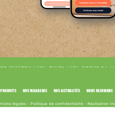
 DE MANGER TROP GRAS, TROP SUCRÉ ET T
 PRODUITS
NOS MAGASINS
NOS ACTUALITÉS
NOUS REJOINDRE
tions légales
-
Politique de confidentialité
-
Réalisation In